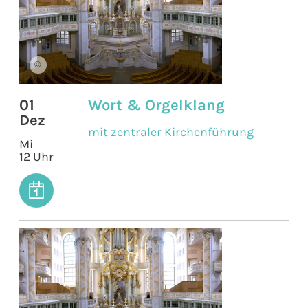
©
01
Wort & Orgelklang
Dez
mit zentraler Kirchenführung
Mi
12 Uhr