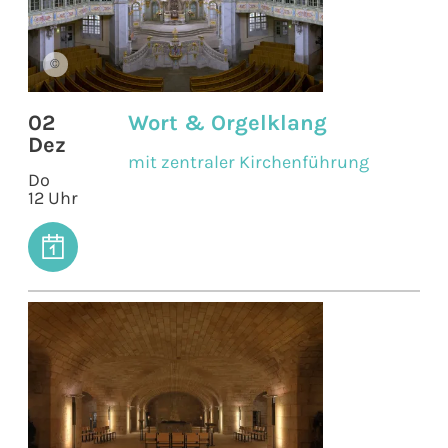
©
02
Wort & Orgelklang
Dez
mit zentraler Kirchenführung
Do
12 Uhr