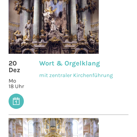
20
Wort & Orgelklang
Dez
mit zentraler Kirchenführung
Mo
18 Uhr