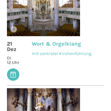
©
21
Wort & Orgelklang
Dez
mit zentraler Kirchenführung
Di
12 Uhr