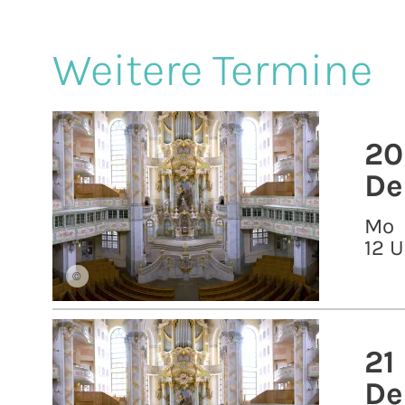
Weitere Termine
20
De
Mo
12 U
©
21
De