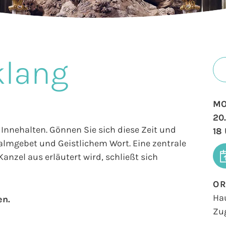
klang
MO
20
Innehalten. Gönnen Sie sich diese Zeit und
18
salmgebet und Geistlichem Wort. Eine zentrale
anzel aus erläutert wird, schließt sich
O
Ha
en.
Zu