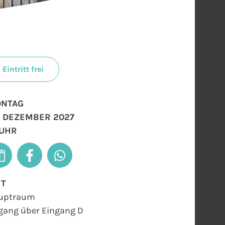
Eintritt frei
NTAG
. DEZEMBER 2027
 UHR
RT
uptraum
gang über Eingang D