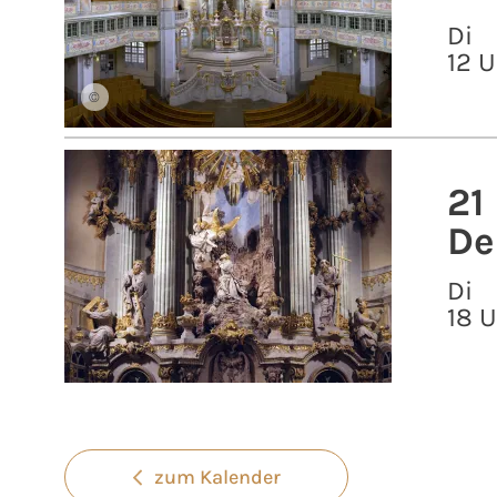
Di
12 U
©
21
De
Di
18 
zum Kalender