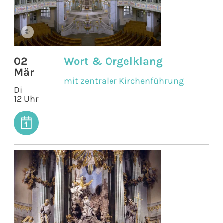
©
02
Wort & Orgelklang
Mär
mit zentraler Kirchenführung
Di
12 Uhr