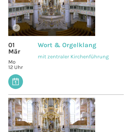
©
01
Wort & Orgelklang
Mär
mit zentraler Kirchenführung
Mo
12 Uhr