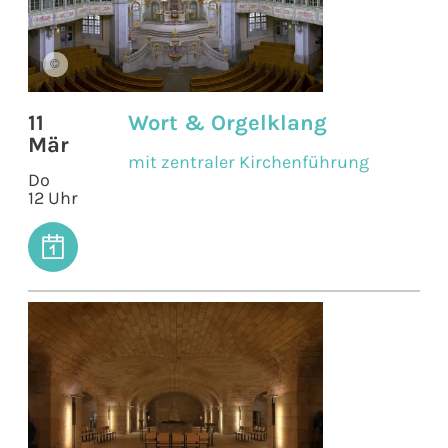
©
11
Wort & Orgelklang
Mär
mit zentraler Kirchenführung
Do
12 Uhr