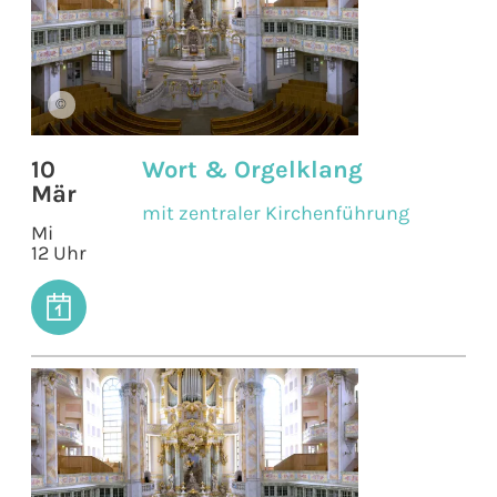
©
10
Wort & Orgelklang
Mär
mit zentraler Kirchenführung
Mi
12 Uhr