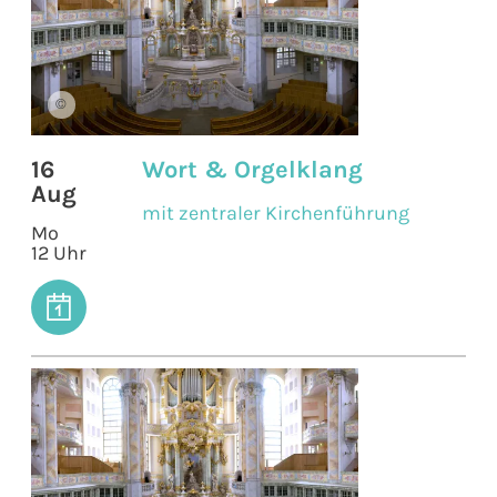
©
16
Wort & Orgelklang
Aug
mit zentraler Kirchenführung
Mo
12 Uhr