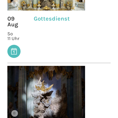
©
09
Gottesdienst
Aug
So
11 Uhr
©