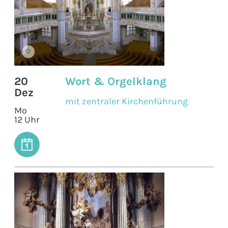
©
20
Wort & Orgelklang
Dez
mit zentraler Kirchenführung
Mo
12 Uhr