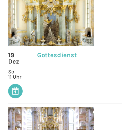
©
19
Gottesdienst
Dez
So
11 Uhr