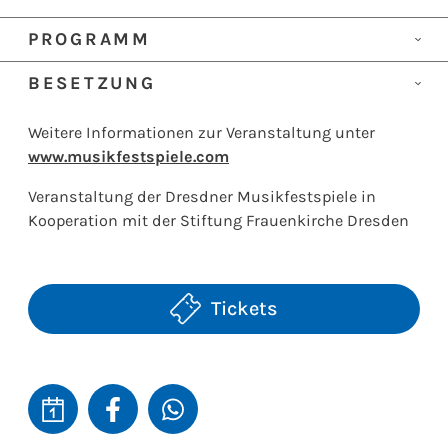
PROGRAMM
Giuseppe Verdi
BESETZUNG
Messa da Requiem
Sopran
Marjukka Tepponen
Weitere Informationen zur Veranstaltung unter
Mezzosopran
Marina Prudenskaya
www.musikfestspiele.com
Tenor
Barry Banks
Veranstaltung der Dresdner Musikfestspiele in
Bariton
Anthony Robin Schneider
Kooperation mit der Stiftung Frauenkirche Dresden
Dresdner Festspielchor der Richard-Wagner-
Akademie
Dresdner Festspielorchester
Leitung
Lan Shui
Tickets