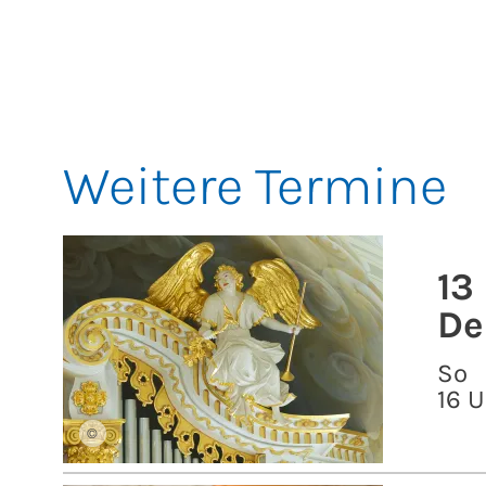
Weitere Termine
13
De
So
16 U
©