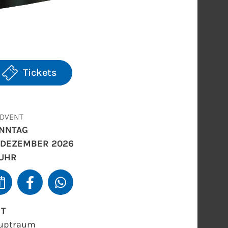
Tickets
ADVENT
NNTAG
. DEZEMBER 2026
 UHR
RT
uptraum