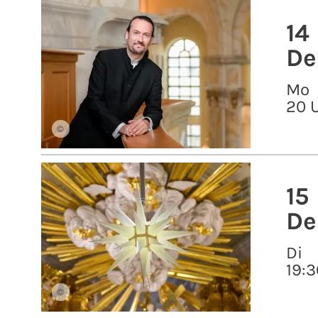
14
De
Mo
20 
©
15
De
Di
19:3
©