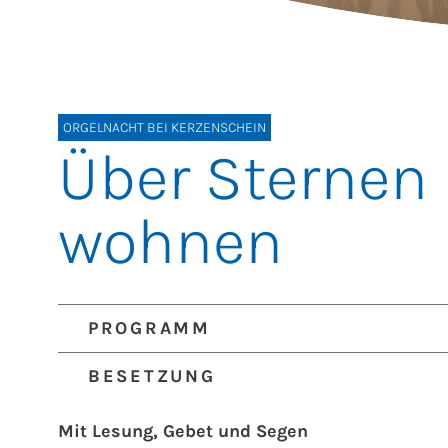
ORGELNACHT BEI KERZENSCHEIN
Über Sternen
wohnen
PROGRAMM
Werke von
Franz Lehrndorfer, Peter Wittrich
BESETZUNG
und
Engelbert Humperdinck
Orgel
Domorganist Sebastian Freitag
Mit Lesung, Gebet und Segen
Lesung, Gebet und Segen
Frauenkirchenpfarr