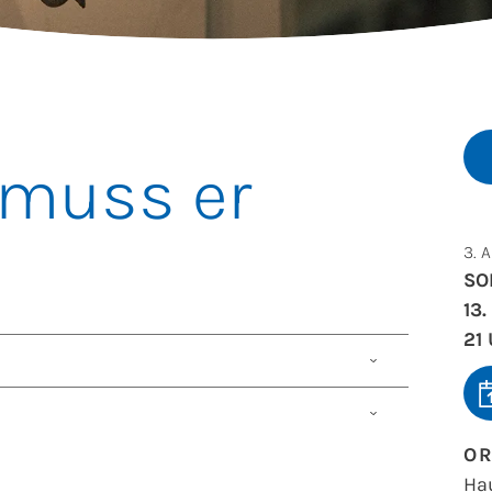
 muss er
3. 
SO
13
21
, Jan Janca
O
erin Angelika Behnke
Ha