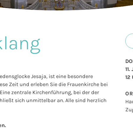
klang
DO
11.
iedensglocke Jesaja, ist eine besondere
12
se Zeit und erleben Sie die Frauenkirche bei
ine zentrale Kirchenführung, bei der der
O
ließt sich unmittelbar an. Alle sind herzlich
Ha
Zu
en.