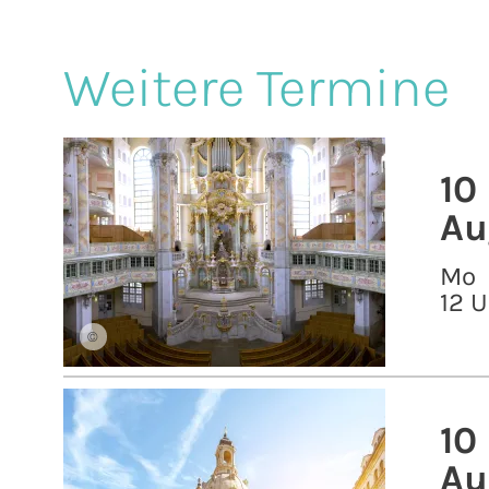
Weitere Termine
10
Au
Mo
12 U
©
10
Au