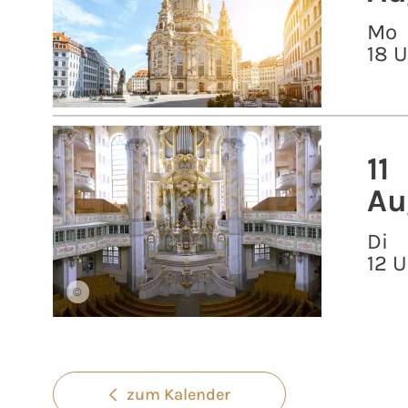
Mo
18 
11
Au
Di
12 U
©
zum Kalender