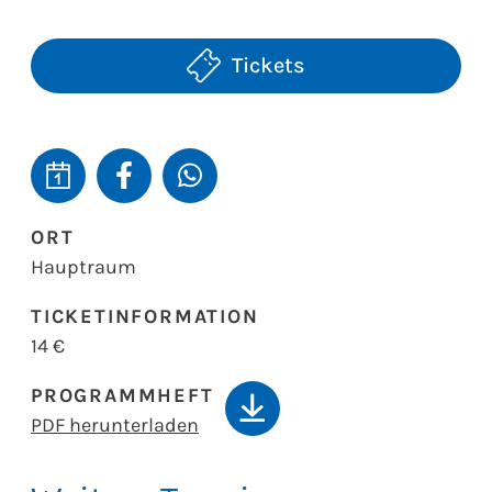
Domine«
(bearb. für Orgel von Gabriele Agrimonti)
Tickets
Gabriele Agrimonti
Improvisationen zu vorgegebenen Themen
ORT
Hauptraum
TICKETINFORMATION
14 €
PROGRAMMHEFT
PDF herunterladen