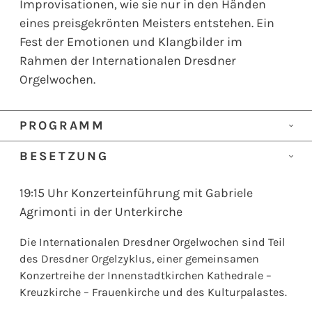
Improvisationen, wie sie nur in den Händen
eines preisgekrönten Meisters entstehen. Ein
Fest der Emotionen und Klangbilder im
Rahmen der Internationalen Dresdner
Orgelwochen.
PROGRAMM
Marco Enrico Bossi
BESETZUNG
Thema und Variationen op. 115
Orgel
Gabriele Agrimonti
Titualorganist San Luigi
Giacomo Puccini
19:15 Uhr Konzerteinführung mit Gabriele
dei Francesi, Rom
Orchester-Zwischenspiel aus der Oper »Suor
Agrimonti in der Unterkirche
Angelica«
Die Internationalen Dresdner Orgelwochen sind Teil
(bearb. für Orgel von Gabriele Agrimonti)
des Dresdner Orgelzyklus, einer gemeinsamen
Giuseppe Verdi
Konzertreihe der Innenstadtkirchen Kathedrale –
aus dem »Requiem«
Kreuzkirche – Frauenkirche und des Kulturpalastes.
»Dies Irae - Tuba Mirium«, »Lacrimosa«, »Libera Me,