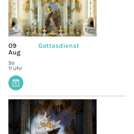
©
09
Gottesdienst
Aug
So
11 Uhr